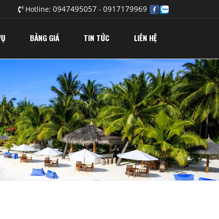
0947495057
0917179969
Hotline:
-
VỤ
BẢNG GIÁ
TIN TỨC
LIÊN HỆ