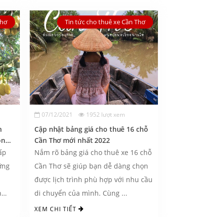
Thơ
Tin tức cho thuê xe Cần Thơ
07/12/2021
1952 lượt xem
h
Cập nhật bảng giá cho thuê 16 chỗ
on
Cần Thơ mới nhất 2022
ấp
Nắm rõ bảng giá cho thuê xe 16 chỗ
ững
Cần Thơ sẽ giúp bạn dễ dàng chọn
được lịch trình phù hợp với nhu cầu
n
di chuyển của mình. Cùng ...
XEM CHI TIẾT