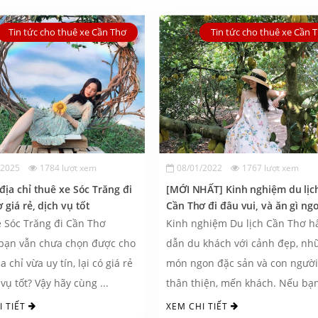
Tin tức cho thuê xe Cần Thơ
Tin tức cho thuê xe Cần 
/2025
1784 lượt xem
08/01/2022
1767 lượt xem
địa chỉ thuê xe Sóc Trăng đi
[MỚI NHẤT] Kinh nghiệm du lịc
 giá rẻ, dịch vụ tốt
Cần Thơ đi đâu vui, và ăn gì ng
nhất?
 Sóc Trăng đi Cần Thơ
Kinh nghiệm Du lịch Cần Thơ h
bạn vẫn chưa chọn được cho
dẫn du khách với cảnh đẹp, nh
 chỉ vừa uy tín, lại có giá rẻ
món ngon đặc sản và con người
vụ tốt? Vậy hãy cùng ...
thân thiện, mến khách. Nếu bạ
đang có ý ...
I TIẾT
XEM CHI TIẾT