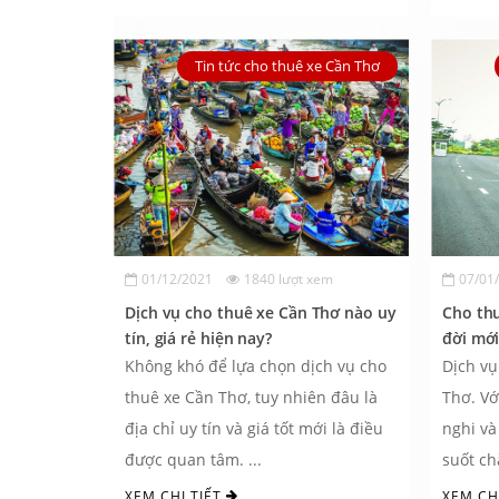
Tin tức cho thuê xe Cần Thơ
01/12/2021
1840 lượt xem
07/01
Dịch vụ cho thuê xe Cần Thơ nào uy
Cho th
tín, giá rẻ hiện nay?
đời mới
gọn
Không khó để lựa chọn dịch vụ cho
Dịch vụ
thuê xe Cần Thơ, tuy nhiên đâu là
Thơ. Vớ
địa chỉ uy tín và giá tốt mới là điều
nghi và
được quan tâm. ...
suốt ch
Limousi
XEM CHI TIẾT
XEM CH