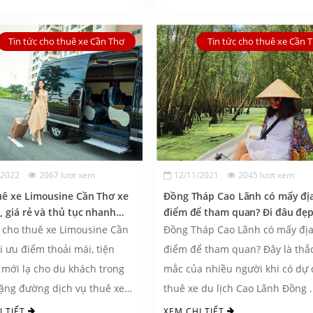
Tin tức cho thuê xe Cần Thơ
Tin tức cho thuê xe Cần 
/2022
2067 lượt xem
12/11/2021
2045 lượt xem
uê xe Limousine Cần Thơ xe
Đồng Tháp Cao Lãnh có mấy đị
, giá rẻ và thủ tục nhanh
điểm để tham quan? Đi đâu đẹ
nhất?
 cho thuê xe Limousine Cần
Đồng Tháp Cao Lãnh có mấy đị
i ưu điểm thoải mái, tiện
điểm để tham quan? Đây là thắ
 mới lạ cho du khách trong
mắc của nhiều người khi có dự 
ặng đường dịch vụ thuê xe
thuê xe du lịch Cao Lãnh Đồng .
ne Cần Thơ ...
I TIẾT
XEM CHI TIẾT