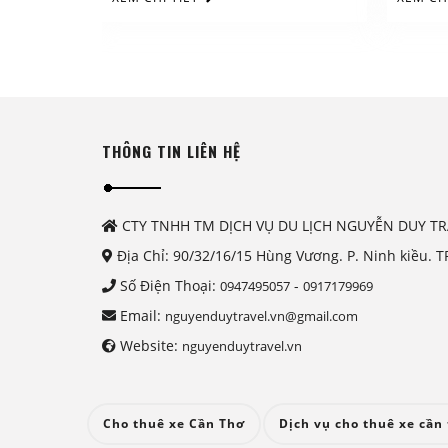
THÔNG TIN LIÊN HỆ
CTY TNHH TM DỊCH VỤ DU LỊCH NGUYỄN DUY TR
Địa Chỉ: 90/32/16/15 Hùng Vương. P. Ninh kiều. T
Số Điện Thoại:
-
0947495057
0917179969
Email:
nguyenduytravel.vn@gmail.com
Website:
nguyenduytravel.vn
Cho thuê xe Cần Thơ
Dịch vụ cho thuê xe cần