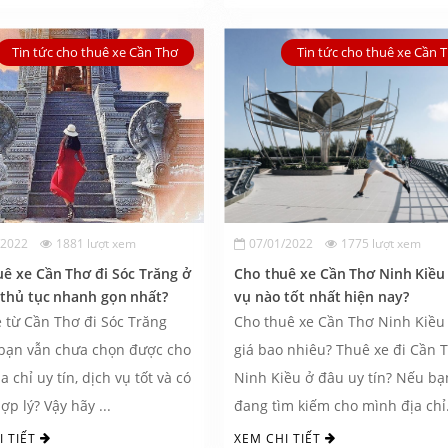
Tin tức cho thuê xe Cần Thơ
Tin tức cho thuê xe Cần 
/2022
1881 lượt xem
07/01/2022
1775 lượt xem
ê xe Cần Thơ đi Sóc Trăng ở
Cho thuê xe Cần Thơ Ninh Kiều
 thủ tục nhanh gọn nhất?
vụ nào tốt nhất hiện nay?
 từ Cần Thơ đi Sóc Trăng
Cho thuê xe Cần Thơ Ninh Kiều
bạn vẫn chưa chọn được cho
giá bao nhiêu? Thuê xe đi Cần 
 chỉ uy tín, dịch vụ tốt và có
Ninh Kiều ở đâu uy tín? Nếu bạ
ợp lý? Vậy hãy ...
đang tìm kiếm cho mình địa chỉ
thuê ...
I TIẾT
XEM CHI TIẾT