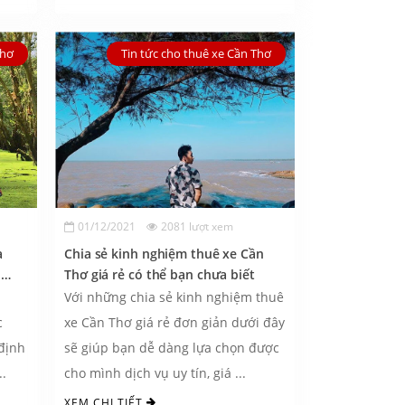
Thơ
Tin tức cho thuê xe Cần Thơ
01/12/2021
2081 lượt xem
a
Chia sẻ kinh nghiệm thuê xe Cần
p
Thơ giá rẻ có thể bạn chưa biết
a
Với những chia sẻ kinh nghiệm thuê
c
xe Cần Thơ giá rẻ đơn giản dưới đây
định
sẽ giúp bạn dễ dàng lựa chọn được
..
cho mình dịch vụ uy tín, giá ...
XEM CHI TIẾT