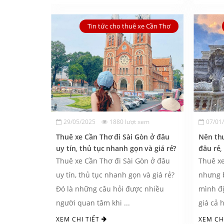
Tin tức cho thuê xe Cần Thơ
29/05/2025
1880 lượt xem
07/01
Thuê xe Cần Thơ đi Sài Gòn ở đâu
Nên thu
uy tín, thủ tục nhanh gọn và giá rẻ?
đâu rẻ,
Thuê xe Cần Thơ đi Sài Gòn ở đâu
Thuê xe
uy tín, thủ tục nhanh gọn và giá rẻ?
nhưng 
Đó là những câu hỏi được nhiều
mình địa
người quan tâm khi ...
giá cả h
XEM CHI TIẾT
XEM CH