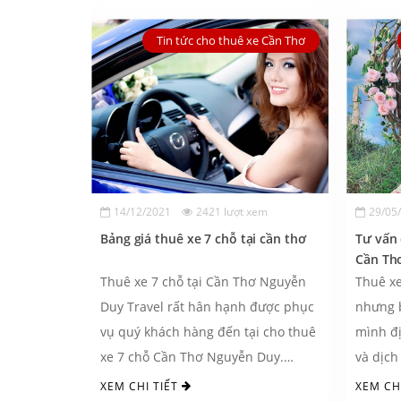
Tin tức cho thuê xe Cần Thơ
14/12/2021
2421 lượt xem
29/05
Bảng giá thuê xe 7 chỗ tại cần thơ
Tư vấn 
Cần Thơ
Thuê xe 7 chỗ tại Cần Thơ Nguyễn
Thuê xe
Duy Travel rất hân hạnh được phục
nhưng 
vụ quý khách hàng đến tại cho thuê
mình địa
xe 7 chỗ Cần Thơ Nguyễn Duy.
và dịch 
Ngoài ra ...
XEM CHI TIẾT
XEM CH