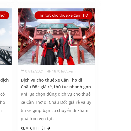
Thơ
Tin tức cho thuê xe Cần Thơ
07/12/2021
1870 lượt xem
 dịch
Dịch vụ cho thuê xe Cần Thơ đi
Châu Đốc giá rẻ, thủ tục nhanh gọn
 có
Khi lựa chọn đúng dịch vụ cho thuê
Thơ
xe Cần Thơ đi Châu Đốc giá rẻ và uy
n
tín sẽ giúp bạn có chuyến đi khám
phá trọn vẹn tại ...
XEM CHI TIẾT