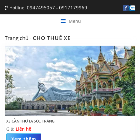
0947495057
0917179969
Hotline:
-
Menu
TRANG CHỦ
GIỚI THIỆU
Trang chủ
CHO THUÊ XE
DỊCH VỤ
BẢNG GIÁ
TIN TỨC
LIÊN HỆ
XE CẦN THƠ Đi SÓC TRĂNG
Giá:
Liên hệ
Xem thêm