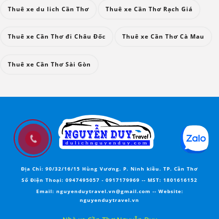
Thuê xe du lich Cần Thơ
Thuê xe Cần Thơ Rạch Giá
Thuê xe Cần Thơ đi Châu Đốc
Thuê xe Cần Thơ Cà Mau
Thuê xe Cần Thơ Sài Gòn
Địa Chỉ:
90/32/16/15 Hùng Vương. P. Ninh kiều. TP. Cần Thơ
Số Điện Thoại:
0947495057
-
0917179969
--
MST
: 1801616152
Email:
nguyenduytravel.vn@gmail.com --
Website
:
nguyenduytravel.vn