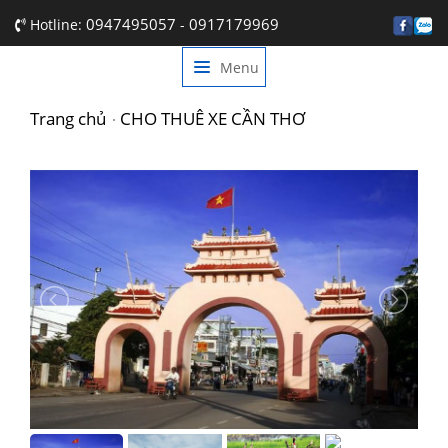
0947495057
0917179969
Hotline:
-
Menu
TRANG CHỦ
GIỚI THIỆU
Trang chủ
CHO THUÊ XE CẦN THƠ
DỊCH VỤ
BẢNG GIÁ
TIN TỨC
LIÊN HỆ