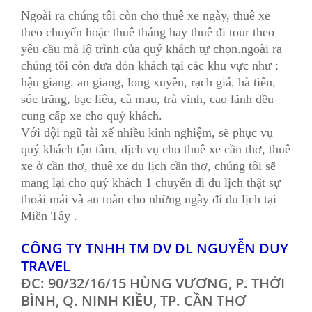
Ngoài ra chúng tôi còn cho thuê xe ngày, thuê xe
theo chuyến hoặc thuê tháng hay thuê đi tour theo
yêu cầu mà lộ trình của quý khách tự chọn.ngoài ra
chúng tôi còn đưa đón khách tại các khu vực như :
hậu giang, an giang, long xuyên, rạch giá, hà tiên,
sóc trăng, bạc liêu, cà mau, trà vinh, cao lãnh dều
cung cấp xe cho quý khách.
Với đội ngũ tài xế nhiều kinh nghiệm, sẽ phục vụ
quý khách tận tâm, dịch vụ cho thuê xe cần thơ, thuê
xe ở cần thơ, thuê xe du lịch cần thơ, chúng tôi sẽ
mang lại cho quý khách 1 chuyến đi du lịch thật sự
thoải mái và an toàn cho những ngày đi du lịch tại
Miền Tây .
CÔNG TY TNHH TM DV DL NGUYỄN DUY
TRAVEL
ĐC: 90/32/16/15 HÙNG VƯƠNG, P. THỚI
BÌNH, Q. NINH KIỀU, TP. CẦN THƠ