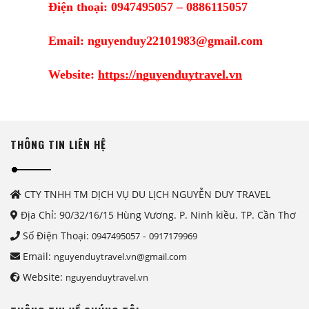
Điện thoại: 0947495057 – 0886115057
Email: nguyenduy22101983@gmail.com
Website:
https://nguyenduytravel.vn
THÔNG TIN LIÊN HỆ
CTY TNHH TM DỊCH VỤ DU LỊCH NGUYỄN DUY TRAVEL
Địa Chỉ: 90/32/16/15 Hùng Vương. P. Ninh kiều. TP. Cần Thơ
Số Điện Thoại:
-
0947495057
0917179969
Email:
nguyenduytravel.vn@gmail.com
Website:
nguyenduytravel.vn