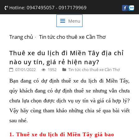
0947495057
0917179969
Hotline:
-
Menu
TRANG CHỦ
GIỚI THIỆU
Trang chủ
Tin tức cho thuê xe Cần Thơ
DỊCH VỤ
Thuê xe du lịch đi Miền Tây địa chỉ
nào uy tín, giá rẻ hiện nay?
BẢNG GIÁ
07/01/2022
1952
Tin tức cho thuê xe Cần Thơ
TIN TỨC
Bạn đang có dự định thuê xe du lịch đi Miền Tây, 
LIÊN HỆ
qúy khách đang có dự định thuê xe nhưng vẫn chưa 
chưa lựa chọn được dịch vụ uy tín và giá cả hợp lý? 
Vậy hãy cùng tham khảo những chia sẻ qua bài viết 
sau nhé. 
1. 
Thuê xe du lịch đi Miền Tây
 giá bao 