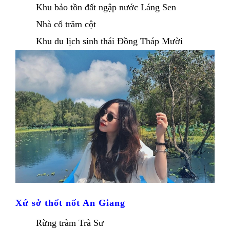
Khu bảo tồn đất ngập nước Láng Sen
Nhà cổ trăm cột 
Khu du lịch sinh thái Đồng Tháp Mười
Xứ sở thốt nốt An Giang
Rừng tràm Trà Sư 