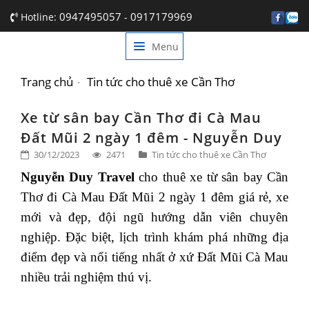
0947495057
0917179969
Hotline:
-
Menu
TRANG CHỦ
GIỚI THIỆU
Trang chủ
Tin tức cho thuê xe Cần Thơ
DỊCH VỤ
Xe từ sân bay Cần Thơ đi Cà Mau
Đất Mũi 2 ngày 1 đêm - Nguyễn Duy
BẢNG GIÁ
30/12/2023
2471
Tin tức cho thuê xe Cần Thơ
TIN TỨC
Nguyễn Duy Travel
cho thuê xe từ sân bay Cần
Thơ đi Cà Mau Đất Mũi 2 ngày 1 đêm giá rẻ, xe
LIÊN HỆ
mới và đẹp, đội ngũ hướng dẫn viên chuyên
nghiệp. Đặc biệt, lịch trình khám phá những địa
điểm đẹp và nổi tiếng nhất ở xứ Đất Mũi Cà Mau
nhiều trải nghiệm thú vị.