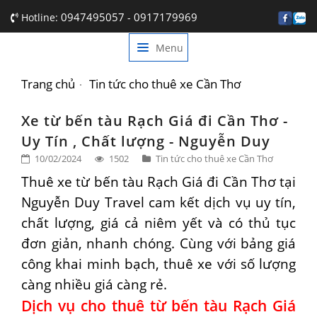
0947495057
0917179969
Hotline:
-
Menu
TRANG CHỦ
GIỚI THIỆU
Trang chủ
Tin tức cho thuê xe Cần Thơ
DỊCH VỤ
Xe từ bến tàu Rạch Giá đi Cần Thơ -
Uy Tín , Chất lượng - Nguyễn Duy
BẢNG GIÁ
10/02/2024
1502
Tin tức cho thuê xe Cần Thơ
TIN TỨC
Thuê xe từ bến tàu Rạch Giá đi Cần Thơ tại
Nguyễn Duy Travel cam kết dịch vụ uy tín,
LIÊN HỆ
chất lượng, giá cả niêm yết và có thủ tục
đơn giản, nhanh chóng. Cùng với bảng giá
công khai minh bạch, thuê xe với số lượng
càng nhiều giá càng rẻ.
Dịch vụ cho thuê từ bến tàu Rạch Giá