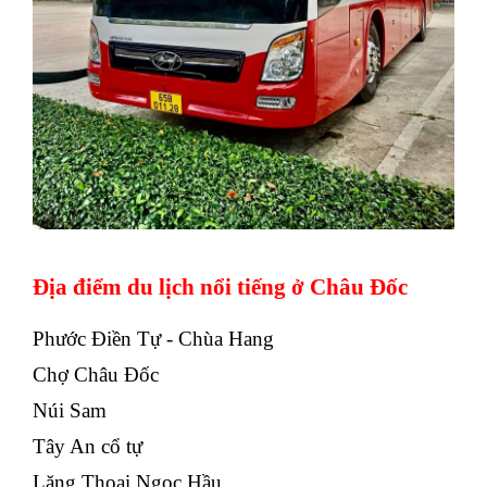
Địa điểm du lịch nổi tiếng ở Châu Đốc
Phước Điền Tự - Chùa Hang
Chợ Châu Đốc
Núi Sam
Tây An cổ tự
Lăng Thoại Ngọc Hầu