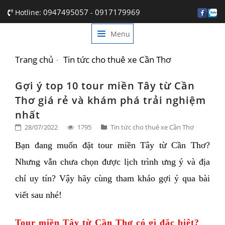
0947495057
0917179969
Hotline:
-
Menu
TRANG CHỦ
GIỚI THIỆU
Trang chủ
Tin tức cho thuê xe Cần Thơ
DỊCH VỤ
Gợi ý top 10 tour miền Tây từ Cần
Thơ giá rẻ và khám phá trải nghiệm
BẢNG GIÁ
nhất
TIN TỨC
28/07/2022
1795
Tin tức cho thuê xe Cần Thơ
Bạn đang muốn đặt tour miền Tây từ Cần Thơ? 
LIÊN HỆ
Nhưng vẫn chưa chọn được lịch trình ưng ý và địa 
chỉ uy tín? Vậy hãy cùng tham khảo gợi ý qua bài 
viết sau nhé! 
Tour miền Tây từ Cần Thơ có gì đặc biệt? 