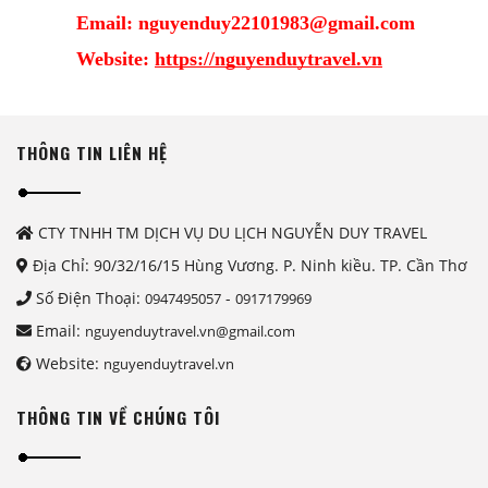
Email: nguyenduy22101983@gmail.com
Website: 
https://nguyenduytravel.vn
THÔNG TIN LIÊN HỆ
CTY TNHH TM DỊCH VỤ DU LỊCH NGUYỄN DUY TRAVEL
Địa Chỉ: 90/32/16/15 Hùng Vương. P. Ninh kiều. TP. Cần Thơ
Số Điện Thoại:
-
0947495057
0917179969
Email:
nguyenduytravel.vn@gmail.com
Website:
nguyenduytravel.vn
THÔNG TIN VỀ CHÚNG TÔI