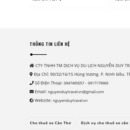
THÔNG TIN LIÊN HỆ
CTY TNHH TM DỊCH VỤ DU LỊCH NGUYỄN DUY TR
Địa Chỉ: 90/32/16/15 Hùng Vương. P. Ninh kiều. T
Số Điện Thoại:
-
0947495057
0917179969
Email:
nguyenduytravel.vn@gmail.com
Website:
nguyenduytravel.vn
Cho thuê xe Cần Thơ
Dịch vụ cho thuê xe cần