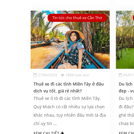
Tin tức cho thuê xe Cần Thơ
27/06/2024
1806 lượt xem
06/01
Thuê xe đi các tỉnh Miền Tây ở đâu
Du lịch
dịch vụ tốt, giá rẻ nhất?
đẹp - vu
Thuê xe ô tô đi các tỉnh Miền Tây.
Du lịch
Quý khách có rất nhiều sự lựa chọn
đi đâu?
khác nhau, tuy nhiên đâu mới là địa
ghé th
chỉ uy tín ...
chưa biế
XEM CHI TIẾT
XEM CH