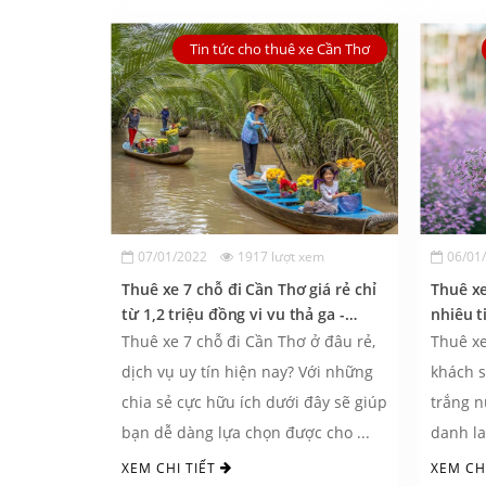
Tin tức cho thuê xe Cần Thơ
07/01/2022
1917 lượt xem
06/01
Thuê xe 7 chỗ đi Cần Thơ giá rẻ chỉ
Thuê x
từ 1,2 triệu đồng vi vu thả ga -
nhiêu t
Nguyễn Duy Travel
Thuê xe 7 chỗ đi Cần Thơ ở đâu rẻ,
Thuê x
dịch vụ uy tín hiện nay? Với những
khách s
chia sẻ cực hữu ích dưới đây sẽ giúp
trắng n
bạn dễ dàng lựa chọn được cho ...
danh l
sản ngo
XEM CHI TIẾT
XEM CH