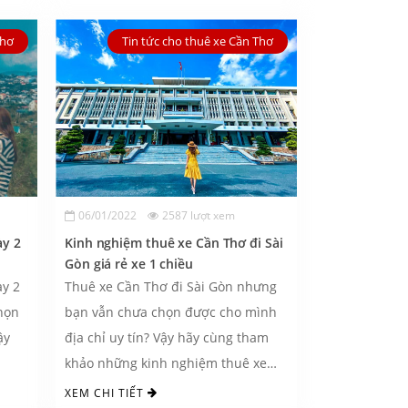
Thơ
Tin tức cho thuê xe Cần Thơ
06/01/2022
2587 lượt xem
ày 2
Kinh nghiệm thuê xe Cần Thơ đi Sài
Gòn giá rẻ xe 1 chiều
ày 2
Thuê xe Cần Thơ đi Sài Gòn nhưng
họn
bạn vẫn chưa chọn được cho mình
ậy
địa chỉ uy tín? Vậy hãy cùng tham
khảo những kinh nghiệm thuê xe
Cần Thơ đi ...
XEM CHI TIẾT