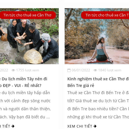
Tin tức cho thuê xe Cần Thơ
Tin tức cho thuê xe Cần 
/2022
1755 lượt xem
06/01/2022
1840 lượt xem
 Du lịch miền Tây nên đi
Kinh nghiệm thuê xe Cần Thơ đ
o ĐẸP - VUI - RẺ nhất?
Bến Tre giá rẻ
 du lịch miền tây hấp dẫn
Thuê xe Cần Thơ đi Bến Tre ở 
ch với cảnh đẹp sông nước
tốt? Giá thuê xe du lịch từ Cần 
h và người dân thân thiện,
đi Bến Tre bao nhiêu tiền? Cần 
ch. Vậy bạn đã biết du ...
những gì khi thuê xe từ Cần Thơ
...
I TIẾT
XEM CHI TIẾT