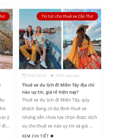
Thơ
Tin tức cho thuê xe Cần Thơ
07/01/2022
1955 lượt xem
i
Thuê xe du lịch đi Miền Tây địa chỉ
nào uy tín, giá rẻ hiện nay?
đâu
Thuê xe du lịch đi Miền Tây, qúy
Thơ
khách đang có dự định thuê xe
lưu ý
nhưng vẫn chưa lựa chọn được dịch
 đi
vụ cho thuê xe nào uy tín và giá ...
XEM CHI TIẾT