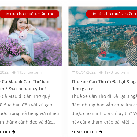
Tin tức cho thuê xe Cần Thơ
Tin tức cho thuê xe Cần 
/2022
1933 lượt xem
06/01/2022
1973 lượt xem
e Cà Mau đi Cần Thơ bao
Thuê xe Cần Thơ đi Đà Lạt 3 ng
iền? Địa chỉ nào uy tín?
đêm giá rẻ
e Cà Mau đi Cần Thơ quý
Thuê xe Cần Thơ đi Đà Lạt 3 ng
ẽ đưa bạn đến với xứ gạo
đêm nhưng bạn vẫn chưa lựa c
ước trong nổi tiếng với nhiều
được cho mình địa chỉ uy tín? V
am thắng cảnh đẹp và đặc
hãy cùng tham khảo bài viết ...
n nức ...
I TIẾT
XEM CHI TIẾT