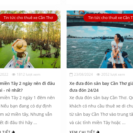
Tin tức cho thuê xe Cần Thơ
Tin tức cho thuê xe Cần 
/2022
1812 lượt xem
23/08/2024
2052 lượt xem
 miền Tây 2 ngày nên đi đâu
Xe đưa đón sân bay Cần Thơ giá
i - rẻ nhất?
đưa đón 24/24
 miền Tây 2 ngày 1 đêm nên
Xe đưa đón sân bay Cần Thơ. Q
 Nếu bạn đang có dự định
khách có nhu cầu thuê xe di ch
ăm xứ miền tây, Nhưng vẫn
từ sân bay Cần Thơ vào trung t
t đi đâu thì hãy ...
và các tỉnh miền Tây hoặc ...
I TIẾT
XEM CHI TIẾT