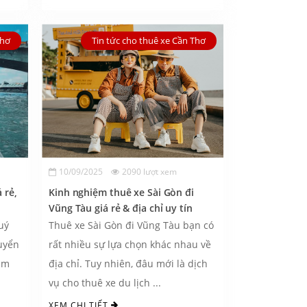
Thơ
Tin tức cho thuê xe Cần Thơ
10/09/2025
2090 lượt xem
 rẻ,
Kinh nghiệm thuê xe Sài Gòn đi
Vũng Tàu giá rẻ & địa chỉ uy tín
uý
Thuê xe Sài Gòn đi Vũng Tàu bạn có
uyển
rất nhiều sự lựa chọn khác nhau về
âm
địa chỉ. Tuy nhiên, đâu mới là dịch
vụ cho thuê xe du lịch ...
XEM CHI TIẾT