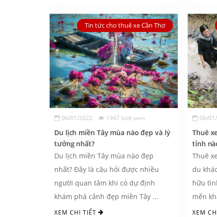
Tin tức cho thuê xe Cần Thơ
06/01/2022
1947 lượt xem
06/01
Du lịch miền Tây mùa nào đẹp và lý
Thuê xe
tưởng nhất?
tỉnh nà
Du lịch miền Tây mùa nào đẹp
Thuê xe
nhất? Đây là câu hỏi được nhiều
du khá
người quan tâm khi có dự định
hữu tìn
khám phá cảnh đẹp miền Tây ...
mến khá
XEM CHI TIẾT
XEM CH