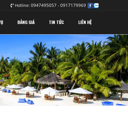
0947495057
0917179969
Hotline:
-
VỤ
BẢNG GIÁ
TIN TỨC
LIÊN HỆ