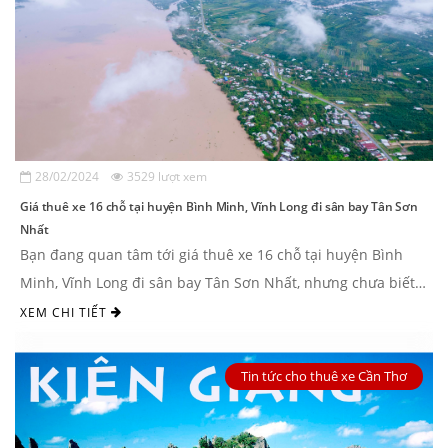
28/02/2024
3529 lượt xem
Giá thuê xe 16 chỗ tại huyện Bình Minh, Vĩnh Long đi sân bay Tân Sơn
Nhất
Bạn đang quan tâm tới giá thuê xe 16 chỗ tại huyện Bình
Minh, Vĩnh Long đi sân bay Tân Sơn Nhất, nhưng chưa biết
giá bao nhiêu tiền và thuê ...
XEM CHI TIẾT
Tin tức cho thuê xe Cần Thơ