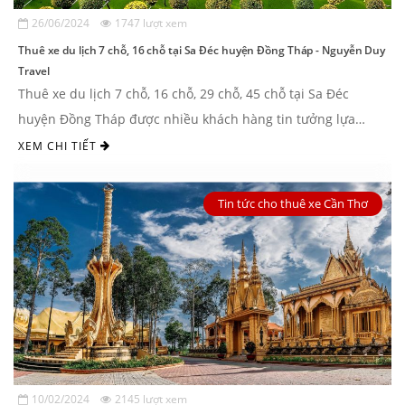
26/06/2024
1747 lượt xem
Thuê xe du lịch 7 chỗ, 16 chỗ tại Sa Đéc huyện Đồng Tháp - Nguyễn Duy
Travel
Thuê xe du lịch 7 chỗ, 16 chỗ, 29 chỗ, 45 chỗ tại Sa Đéc
huyện Đồng Tháp được nhiều khách hàng tin tưởng lựa
chọn với các dòng xe đời mới, ...
XEM CHI TIẾT
Tin tức cho thuê xe Cần Thơ
10/02/2024
2145 lượt xem