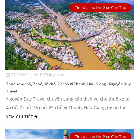
Tin tức cho thuê xe Cần Thơ
27/06/2024
1679 lượt xem
Thuê xe 4 chỗ, 7 chỗ, 16 chỗ, 29 chỗ Vị Thanh, Hậu Giang - Nguyễn Duy
Travel
Nguyễn Duy Travel chuyên cung cấp dịch vụ cho thuê xe từ
4 chỗ, 7 chỗ, 16 chỗ, 29 chỗ Vị Thanh, Hậu Giang uy tín tại
khu vực Cần Thơ và các tỉnh miền tây. ...
XEM CHI TIẾT
Tin tức cho thuê xe Cần Thơ