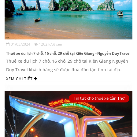
01/03/2024
1262 lượt xem
Thuê xe du lịch 7 chỗ, 16 chỗ, 29 chỗ tại Kiên Giang - Nguyễn Duy Travel
Thuê xe du lịch 7 chỗ, 16 chỗ, 29 chỗ tại Kiên Giang Nguyễn
Duy Travel khách hàng sẽ được đưa đón tận tình tại địa
điểm theo yêu cầu. Nhận đưa ...
XEM CHI TIẾT
Tin tức cho thuê xe Cần Thơ