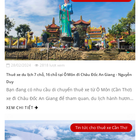
28/02/2024
2818 lượt xem
Thuê xe du lịch 7 chỗ, 16 chỗ tại Ô Môn đi Châu Đốc An Giang - Nguyễn
Duy
Bạn đang có nhu cầu di chuyển thuê xe từ Ô Môn (Cần Thơ)
xe đi Châu Đốc An Giang để tham quan, du lịch hành hương
và viếng chùa Bà. Vậy bạn ...
XEM CHI TIẾT
Tin tức cho thuê xe Cần Thơ