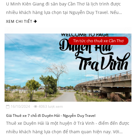
U Minh Kiên Giang đi sân bay Cần Thơ là lịch trình được
nhiều khách hàng lựa chọn tại Nguyễn Duy Travel. Nếu
khách hàng đang thắc mắc không ...
XEM CHI TIẾT
Tin tức cho thuê xe Cần Thơ
16/10/2024
4063 lượt xem
Giá Thuê xe 7 chỗ đi Duyên Hải - Nguyễn Duy Travel
Thuê xe Duyên Hải là một huyện ở Trà Vinh - điểm đến được
nhiều khách hàng lựa chọn để tham quan hiện nay. Với