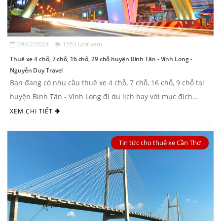
09/02/2024
1553 lượt xem
Thuê xe 4 chỗ, 7 chỗ, 16 chỗ, 29 chỗ huyện Bình Tân - Vĩnh Long -
Nguyễn Duy Travel
Bạn đang có nhu cầu thuê xe 4 chỗ, 7 chỗ, 16 chỗ, 9 chỗ tại
huyện Bình Tân - Vĩnh Long đi du lịch hay với mục đích
riêng tư và chưa biết thuê xe ...
XEM CHI TIẾT
Tin tức cho thuê xe Cần Thơ