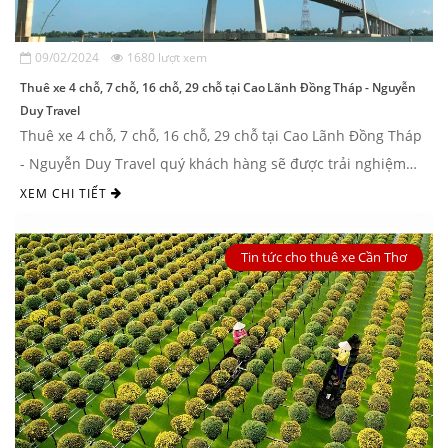
09/02/2024
1680 lượt xem
Thuê xe 4 chỗ, 7 chỗ, 16 chỗ, 29 chỗ tại Cao Lãnh Đồng Tháp - Nguyễn
Duy Travel
Thuê xe 4 chỗ, 7 chỗ, 16 chỗ, 29 chỗ tại Cao Lãnh Đồng Tháp
- Nguyễn Duy Travel quý khách hàng sẽ được trải nghiệm
chuyến đi du lịch hay đi công ...
XEM CHI TIẾT
Tin tức cho thuê xe Cần Thơ