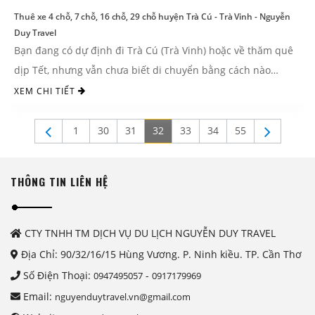
Thuê xe 4 chỗ, 7 chỗ, 16 chỗ, 29 chỗ huyện Trà Cú - Trà Vinh - Nguyễn
Duy Travel
Bạn đang có dự định đi Trà Cú (Trà Vinh) hoặc về thăm quê
dịp Tết, nhưng vẫn chưa biết di chuyển bằng cách nào
nhanh chóng và thuận ...
XEM CHI TIẾT
1
30
31
32
33
34
55
THÔNG TIN LIÊN HỆ
CTY TNHH TM DỊCH VỤ DU LỊCH NGUYỄN DUY TRAVEL
Địa Chỉ: 90/32/16/15 Hùng Vương. P. Ninh kiều. TP. Cần Thơ
Số Điện Thoại:
-
0947495057
0917179969
Email:
nguyenduytravel.vn@gmail.com