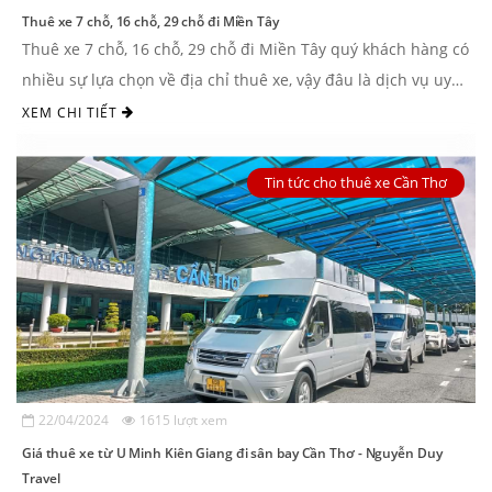
Thuê xe 7 chỗ, 16 chỗ, 29 chỗ đi Miền Tây
Thuê xe 7 chỗ, 16 chỗ, 29 chỗ đi Miền Tây quý khách hàng có
nhiều sự lựa chọn về địa chỉ thuê xe, vậy đâu là dịch vụ uy
tín hiện ...
XEM CHI TIẾT
Tin tức cho thuê xe Cần Thơ
22/04/2024
1615 lượt xem
Giá thuê xe từ U Minh Kiên Giang đi sân bay Cần Thơ - Nguyễn Duy
Travel