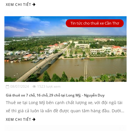
bảng giá thuê xe 7 chỗ đi ...
XEM CHI TIẾT
Tin tức cho thuê xe Cần Thơ
08/07/2024
1523 lượt xem
Giá thuê xe 7 chỗ, 16 chỗ, 29 chỗ tại Long Mỹ, - Nguyễn Duy
Thuê xe tại Long Mỹ bên cạnh chất lượng xe, với đội ngũ tài
xế thì giá cả luôn là vấn đề được quan tâm hàng đầu. Dưới
đây ...
XEM CHI TIẾT