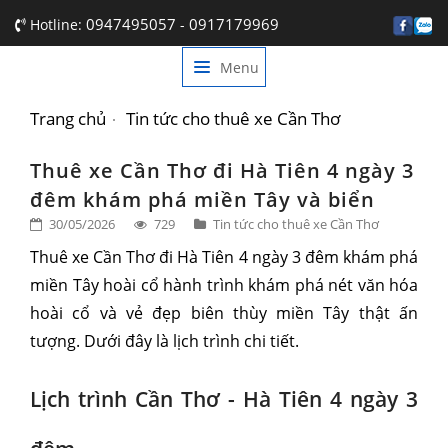
0947495057
0917179969
Hotline:
-
Menu
TRANG CHỦ
GIỚI THIỆU
Trang chủ
Tin tức cho thuê xe Cần Thơ
DỊCH VỤ
Thuê xe Cần Thơ đi Hà Tiên 4 ngày 3
đêm khám phá miền Tây và biển
BẢNG GIÁ
30/05/2026
729
Tin tức cho thuê xe Cần Thơ
TIN TỨC
Thuê xe Cần Thơ đi Hà Tiên 4 ngày 3 đêm khám phá
miền Tây hoài cổ hành trình khám phá nét văn hóa
LIÊN HỆ
hoài cổ và vẻ đẹp biên thùy miền Tây thật ấn
tượng. Dưới đây là lịch trình chi tiết.
Lịch trình Cần Thơ - Hà Tiên 4 ngày 3