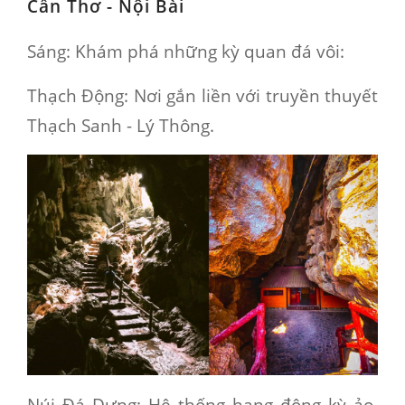
Cần Thơ - Nội Bài
Sáng
: Khám phá những kỳ quan đá vôi:
Thạch Động
: Nơi gắn liền với truyền thuyết
Thạch Sanh - Lý Thông.
Núi Đá Dựng
: Hệ thống hang động kỳ ảo,