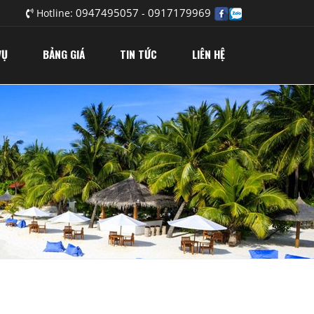
0947495057
0917179969
Hotline:
-
VỤ
BẢNG GIÁ
TIN TỨC
LIÊN HỆ