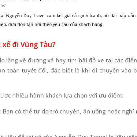
Thơ
 tại Nguyễn Duy Travel cam kết giá cả cạnh tranh, ưu đãi hấp dẫn
iệp, đưa đón tận nơi theo yêu cầu của khách hàng.
i xế đi Vũng Tàu?
lo lắng về đường xá hay tìm bãi đỗ xe tại các đi
n toàn tuyệt đối, đặc biệt là khi di chuyển vào 
ược nhiều hành khách lựa chọn với ưu điểm:
: Bạn có thể tự do trò chuyện, ăn uống hoặc ngh
i
: Hãy để tài xế của Nguyễn Duy Travel lo liệu vi