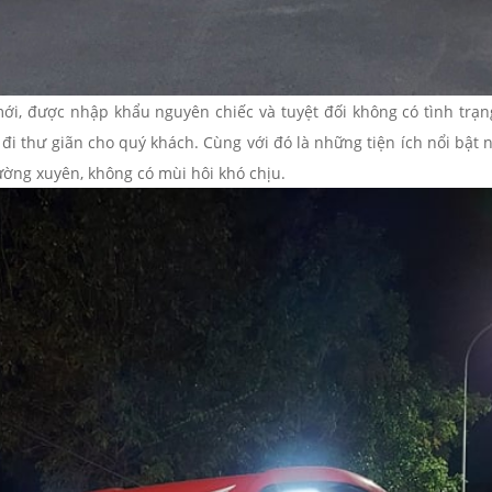
i, được nhập khẩu nguyên chiếc và tuyệt đối không có tình trạng 
đi thư giãn cho quý khách. Cùng với đó là những tiện ích nổi bật n
ờng xuyên, không có mùi hôi khó chịu.