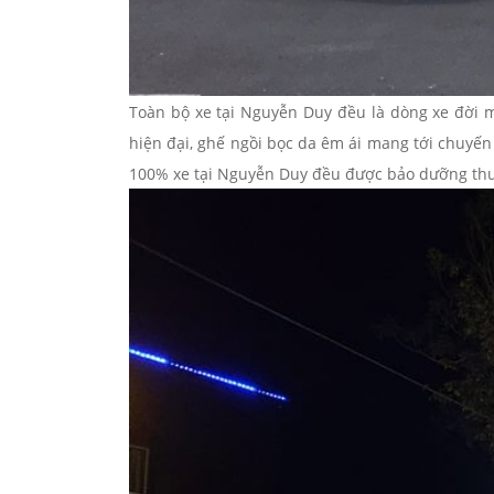
Toàn bộ xe tại Nguyễn Duy đều là dòng xe đời mớ
hiện đại, ghế ngồi bọc da êm ái mang tới chuyến 
100% xe tại Nguyễn Duy đều được bảo dưỡng thư