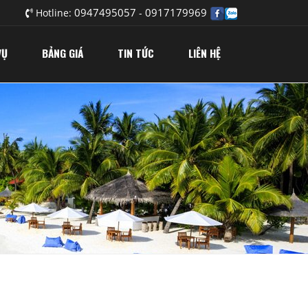
0947495057
0917179969
Hotline:
-
VỤ
BẢNG GIÁ
TIN TỨC
LIÊN HỆ