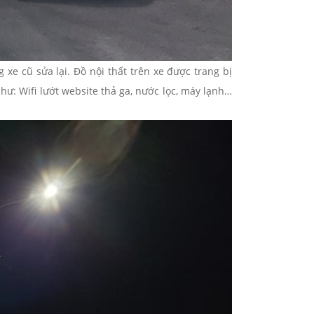
xe cũ sửa lại. Đồ nội thất trên xe được trang bị
hư: Wifi lướt website thả ga, nước lọc, máy lạnh…