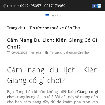
0947495057
0917179969
Hotline:
-
Menu
TRANG CHỦ
GIỚI THIỆU
Trang chủ
Tin tức cho thuê xe Cần Thơ
DỊCH VỤ
Cẩm Nang Du Lịch: Kiên Giang Có Gì
Chơi?
BẢNG GIÁ
09/06/2025
913
Tin tức cho thuê xe Cần Thơ
TIN TỨC
Cẩm nang du lịch: Kiên
LIÊN HỆ
Giang có gì chơi?
Bạn đang băn khoăn không biết
Kiên Giang có gì
chơi
trong kỳ nghỉ sắp tới? Bài viết này sẽ mang đến
cho bạn cẩm nang đầy đủ để khám phá trọn vẹn