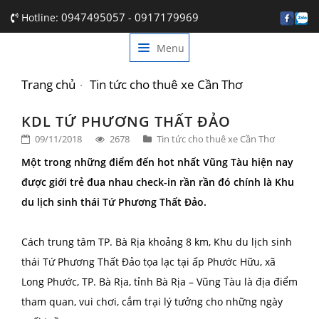
0947495057
0917179969
Hotline:
-
Menu
TRANG CHỦ
GIỚI THIỆU
Trang chủ
Tin tức cho thuê xe Cần Thơ
DỊCH VỤ
KDL TỨ PHƯƠNG THẤT ĐẢO
09/11/2018
2678
Tin tức cho thuê xe Cần Thơ
BẢNG GIÁ
Một trong những điểm đến hot nhất Vũng Tàu hiện nay
TIN TỨC
được giới trẻ đua nhau check-in rần rần đó chính là Khu
du lịch sinh thái Tứ Phương Thất Đảo.
LIÊN HỆ
Cách trung tâm TP. Bà Rịa khoảng 8 km, Khu du lịch sinh
thái Tứ Phương Thất Đảo tọa lạc tại ấp Phước Hữu, xã
Long Phước, TP. Bà Rịa, tỉnh Bà Rịa – Vũng Tàu là địa điểm
tham quan, vui chơi, cắm trại lý tưởng cho những ngày