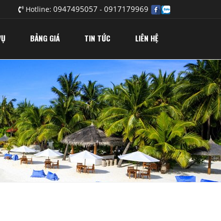
0947495057
0917179969
Hotline:
-
VỤ
BẢNG GIÁ
TIN TỨC
LIÊN HỆ