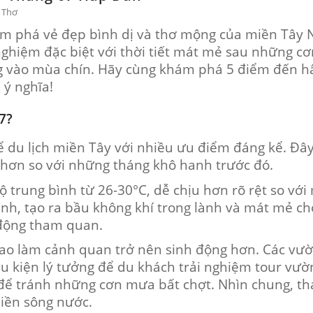
n Thơ
hám phá vẻ đẹp bình dị và thơ mộng của miền Tây
ghiệm đặc biệt với thời tiết mát mẻ sau những c
ang vào mùa chín. Hãy cùng khám phá 5 điểm đến h
 ý nghĩa!
7?
để du lịch miền Tây với nhiều ưu điểm đáng kể. Đ
 hơn so với những tháng khô hanh trước đó.
độ trung bình từ 26-30°C, dễ chịu hơn rõ rệt so v
 tạnh, tạo ra bầu không khí trong lành và mát mẻ c
 động tham quan.
ao làm cảnh quan trở nên sinh động hơn. Các vườ
u kiện lý tưởng để du khách trải nghiệm tour vườn
 để tránh những cơn mưa bất chợt. Nhìn chung, th
iền sông nước.