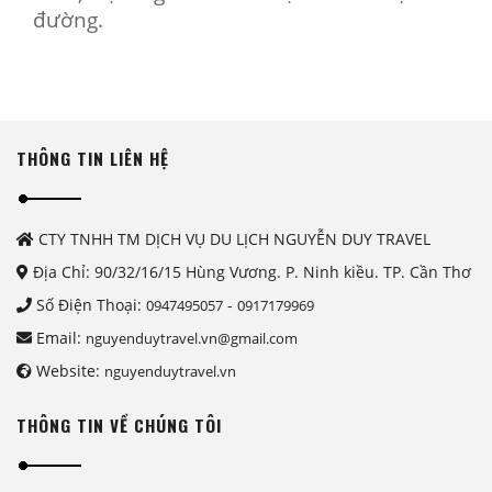
đường.
THÔNG TIN LIÊN HỆ
CTY TNHH TM DỊCH VỤ DU LỊCH NGUYỄN DUY TRAVEL
Địa Chỉ: 90/32/16/15 Hùng Vương. P. Ninh kiều. TP. Cần Thơ
Số Điện Thoại:
-
0947495057
0917179969
Email:
nguyenduytravel.vn@gmail.com
Website:
nguyenduytravel.vn
THÔNG TIN VỀ CHÚNG TÔI