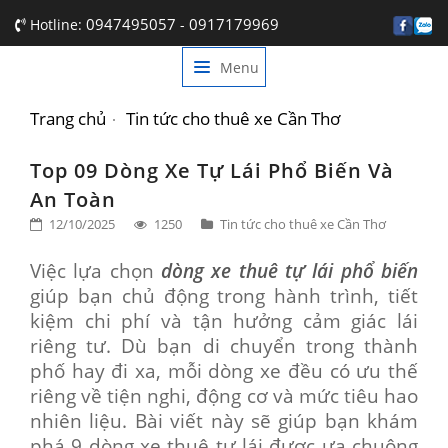
0947495057
0917179969
Hotline:
-
Menu
TRANG CHỦ
GIỚI THIỆU
Trang chủ
Tin tức cho thuê xe Cần Thơ
DỊCH VỤ
Top 09 Dòng Xe Tự Lái Phổ Biến Và
An Toàn
BẢNG GIÁ
12/10/2025
1250
Tin tức cho thuê xe Cần Thơ
TIN TỨC
Việc lựa chọn
dòng xe thuê tự lái phổ biến
LIÊN HỆ
giúp bạn chủ động trong hành trình, tiết
kiệm chi phí và tận hưởng cảm giác lái
riêng tư. Dù bạn di chuyển trong thành
phố hay đi xa, mỗi dòng xe đều có ưu thế
riêng về tiện nghi, động cơ và mức tiêu hao
nhiên liệu. Bài viết này sẽ giúp bạn khám
phá 9 dòng xe thuê tự lái được ưa chuộng